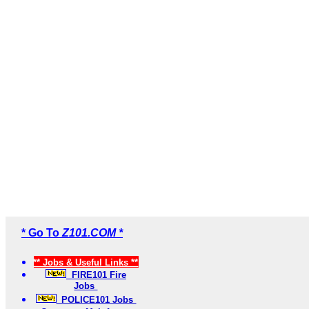
* Go To
Z101.COM *
** Jobs & Useful Links **
FIRE101 Fire
Jobs
POLICE101 Jobs