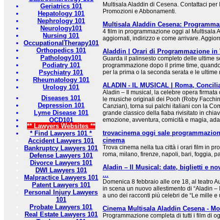
Multisala Aladdin di Cesena. Contattaci per 
Geriatrics 101
Promozioni e Abbonamenti.
Hepatology 101
Nephrology 101
Multisala Aladdin Cesena: Programmazi
Neurology101
4 film in programmazione oggi al Multisala 
Nursing 101
aggiornati, indirizzo e come arrivare. Aggior
OccupationalTherapy101
Orthopedics 101
Aladdin | Orari di Programmazione in
Pathology101
Guarda il palinsesto completo delle ultime se
Podiatry 101
programmazione dopo il prime time, quando
Psychiatry 101
per la prima o la seconda serata e le ultime 
Rheumatology 101
ALADIN - IL MUSICAL | Roma, Conciliaz
Urology 101
Aladin – Il musical, la celebre opera firmat
Diseases 101
le musiche originali dei Pooh (Roby Facchin
Depression 101
Canzian), torna sui palchi italiani con la 
Lyme Disease 101
grande classico della fiaba rivisitato in chia
OCD101
emozione, avventura, comicità e magia, adatto
** Lawyers Websites **
trovacinema oggi sale programmazione 
* Find Lawyers 101 *
cinema
Accident Lawyers 101
Trova cinema nella tua città i orari film in
Bankruptcy Lawyers 101
roma, milano, firenze, napoli, bari, foggia, 
Defense Lawyers 101
Divorce Lawyers 101
Aladin – Il Musical: date, biglietti e no
DWI Lawyers 101
...
Malpractice Lawyers 101
Domenica 8 febbraio alle ore 18, al teatro A
Patent Lawyers 101
in scena un nuovo allestimento di “Aladin – Il
Personal Injury Lawyers
a uno dei racconti più celebri de “Le mille e 
101
Probate Lawyers 101
Cinema Multisala Aladdin Cesena - Mov
Real Estate Lawyers 101
Programmazione completa di tutti i film di o