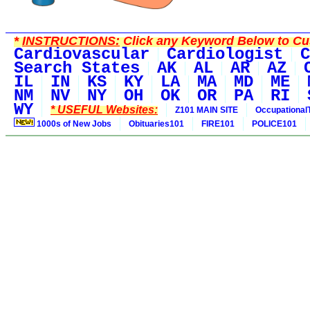
*
INSTRUCTIONS:
Click any Keyword Below to Cus
Cardiovascular
Cardiologist
C
Search States
AK
AL
AR
AZ
IL
IN
KS
KY
LA
MA
MD
ME
NM
NV
NY
OH
OK
OR
PA
RI
WY
* USEFUL Websites:
Z101 MAIN SITE
Occupational
1000s of New Jobs
Obituaries101
FIRE101
POLICE101