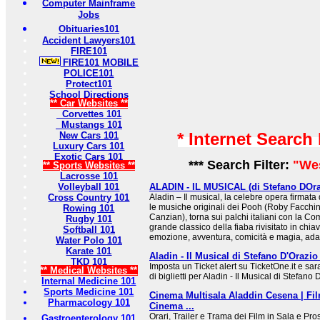
Computer Mainframe
Jobs
Obituaries101
Accident Lawyers101
FIRE101
FIRE101 MOBILE
POLICE101
Protect101
School Directions
** Car Websites **
Corvettes 101
Mustangs 101
* Internet Search
New Cars 101
Luxury Cars 101
Exotic Cars 101
*** Search Filter:
"We
** Sports Websites **
Lacrosse 101
Volleyball 101
ALADIN - IL MUSICAL (di Stefano DOrazi
Cross Country 101
Aladin – Il musical, la celebre opera firmat
le musiche originali dei Pooh (Roby Facchin
Rowing 101
Canzian), torna sui palchi italiani con la 
Rugby 101
grande classico della fiaba rivisitato in chia
Softball 101
emozione, avventura, comicità e magia, adatto
Water Polo 101
Karate 101
Aladin - Il Musical di Stefano D'Orazio
TKD 101
Imposta un Ticket alert su TicketOne.it e sar
** Medical Websites **
di biglietti per Aladin - Il Musical di Stefano 
Internal Medicine 101
Sports Medicine 101
Cinema Multisala Aladdin Cesena | Fi
Pharmacology 101
Cinema ...
Orari, Trailer e Trama dei Film in Sala e P
Gastroenterology 101