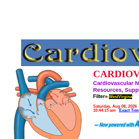
CARDIOV
Cardiovascular N
Resources, Suppo
Filter=
WestVirgina
Saturday, Aug 08, 2026
10:44:15 am
Exact Tim