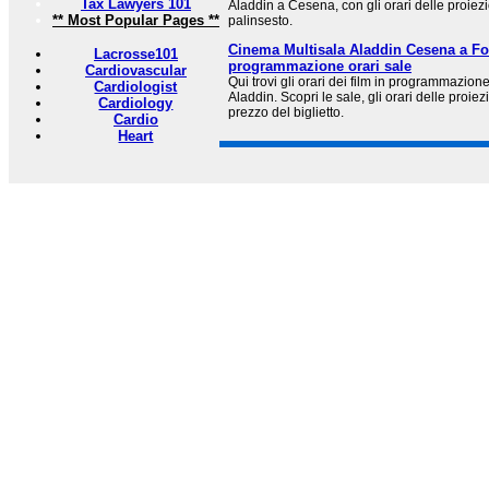
Tax Lawyers 101
Aladdin a Cesena, con gli orari delle proiezi
** Most Popular Pages **
palinsesto.
Cinema Multisala Aladdin Cesena a For
Lacrosse101
programmazione orari sale
Cardiovascular
Qui trovi gli orari dei film in programmazio
Cardiologist
Aladdin. Scopri le sale, gli orari delle proiezi
Cardiology
prezzo del biglietto.
Cardio
Heart